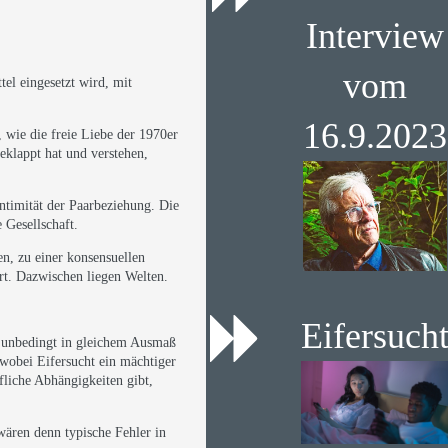
Interview
vom
el eingesetzt wird, mit
16.9.2023
 wie die freie Liebe der 1970er
eklappt hat und verstehen,
ntimität der Paarbeziehung. Die
 Gesellschaft.
n, zu einer konsensuellen
ert. Dazwischen liegen Welten.
Eifersuch
ht unbedingt in gleichem Ausmaß
 wobei Eifersucht ein mächtiger
fliche Abhängigkeiten gibt,
wären denn typische Fehler in