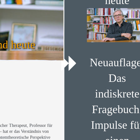
heute
nd heute
Neuauflage
Das
indiskrete
Fragebuch
Impulse fü
cher Therapeut, Professor für
 hat er das Verständnis von
ystemtheoretische Perspektive