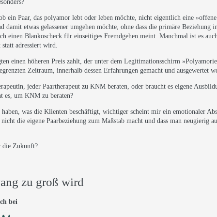
esonders?
 ob ein Paar, das polyamor lebt oder leben möchte, nicht eigentlich eine »offen
 damit etwas gelassener umgehen möchte, ohne dass die primäre Beziehung in 
tlich einen Blankoscheck für einseitiges Fremdgehen meint. Manchmal ist es au
statt adressiert wird.
igten einen höheren Preis zahlt, der unter dem Legitimationsschirm »Polyamorie«
 begrenzten Zeitraum, innerhalb dessen Erfahrungen gemacht und ausgewertet 
erapeutin, jeder Paartherapeut zu KNM beraten, oder braucht es eigene Ausbil
cht es, um KNM zu beraten?
t haben, was die Klienten beschäftigt, wichtiger scheint mir ein emotionaler Abst
an nicht die eigene Paarbeziehung zum Maßstab macht und dass man neugierig au
 die Zukunft?
ang zu groß wird
ch bei