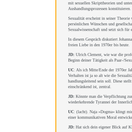
mit sexuellen Skripttheorien und unter
Aushandlungsprozessen konstituieren.
Sexualität erscheint in seiner Theorie
persönlichen Wünschen und gesellscha
Sexualwissenschaft und setzt sich für 
In diesem Gespräch diskutiert Johann
freien Liebe in den 1970er bis heute.
JD:
Ulrich Clement, wie war die pro
Beginn deiner Tätigkeit als Paar-/Sex
UC
: Als ich Mitte/Ende der 1970er 
Verhalten ist ja so alt wie die Sexual
handlungsleitend sein soll. Diese ste
einschränkend ist, zentral.
JD:
Könnte man die Verpflichtung zur
wiederkehrende Tyrannei der Innerlic
UC
: (lacht). Naja »Dogma« klingt mir
einer kommunikativen Moral entwicke
JD
:
Hat sich dein eigener Blick auf 