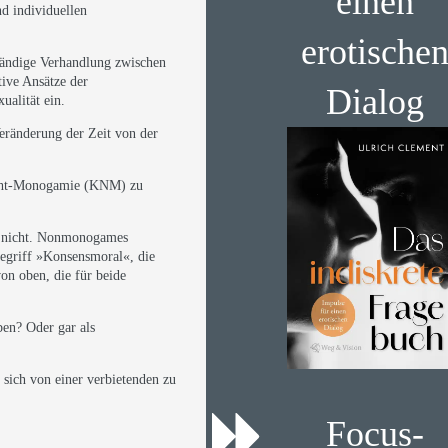
einen
nd individuellen
erotische
eständige Verhandlung zwischen
ive Ansätze der
Dialog
ualität ein.
eränderung der Zeit von der
Nicht-Monogamie (KNM) zu
ch nicht. Nonmonogames
 Begriff »Konsensmoral«, die
von oben, die für beide
en? Oder gar als
 sich von einer verbietenden zu
Focus-