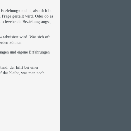
1
2
-->
e Beziehung« meint, also sich in
Frage gestellt wird. Oder ob es
ch schwebende Beziehungsangst,
 tabuisiert wird. Was sich oft
werden können.
dungen und eigene Erfahrungen
and, der hilft bei einer
f das bleibt, was man noch