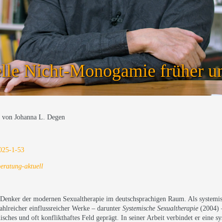
lle Nicht-Monogamie früher u
t von Johanna L. Degen
2025-1-53
beratung-aktuell
en Denker der modernen Sexualtherapie im deutschsprachigen Raum. Als systemis
ahlreicher einflussreicher Werke – darunter
Systemische Sexualtherapie
(2004) –
ches und oft konflikthaftes Feld geprägt. In seiner Arbeit verbindet er eine s