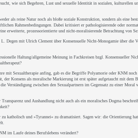
sucht, wie sich Begehren, Lust und sexuelle Identität in sozialen, kulturellen u
 weder als reine Natur noch als bloße soziale Konstruktion, sondern als eine b
ftlichen Rahmenbedingungen. Dabei kritisiert er pathologisierende oder normat
eine erweiterte, prozessorientierte und nicht-moralisierende Betrachtung von Sex
a L. Degen mit Ulrich Clement über Konsensuelle Nicht-Monogamie über die V
fessionelle Haltung/allgemeine Meinung in Fachkreisen bzgl. Konsensueller 
ualtherapeut?
Jahre mit Sexualtherapie anfing, gab es die Begriffe Polyamorie oder KNM no
ität, der Konsens als moralische Markierung ist erst später aufgetaucht mit dem
llt die Verständigung zwischen den Sexualpartnern im Gegensatz zu einer Moral 
 Transparenz und Aushandlung nicht auch als ein moralisches Dogma beschreib
hkeit?
 zu katholisch und »Tyrannei« zu dramatisiert. Sagen wir: die Orientierung hat
lt.
KNM im Laufe deines Berufslebens verändert?