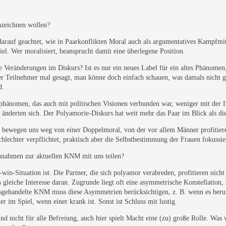
zeichnen wollen?
darauf geachtet, wie in Paarkonflikten Moral auch als argumentatives Kampfmitt
l. Wer moralisiert, beansprucht damit eine überlegene Position.
e Veränderungen im Diskurs? Ist es nur ein neues Label für ein altes Phänomen,
rer Teilnehmer mal gesagt, man könne doch einfach schauen, was damals nicht g
d.
rphänomen, das auch mit politischen Visionen verbunden war, weniger mit der I
t änderten sich. Der Polyamorie-Diskurs hat weit mehr das Paar im Blick als die
r bewegen uns weg von einer Doppelmoral, von der vor allem Männer profitiere
chlechter verpflichtet, praktisch aber die Selbstbestimmung der Frauen fokussi
nnahmen zur aktuellen KNM mit uns teilen?
win-Situation ist. Die Partner, die sich polyamor verabreden, profitieren nic
 gleiche Interesse daran. Zugrunde liegt oft eine asymmetrische Konstellation,
ausgehandelte KNM muss diese Asymmetrien berücksichtigen, z. B. wenn es beru
r im Spiel, wenn einer krank ist. Sonst ist Schluss mit lustig.
nd nicht für alle Befreiung, auch hier spielt Macht eine (zu) große Rolle. Was 