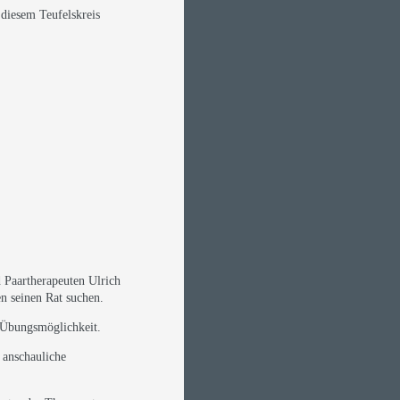
 diesem Teufelskreis
 Paartherapeuten Ulrich
en seinen Rat suchen.
d Übungsmöglichkeit.
d anschauliche