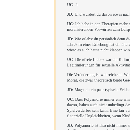
UC
: Ja.
JD:
Und würdest du davon etwas nach
UC
: Ich habe in den Therapien mehr 
moralisierenden Vorwürfen zum Beispie
JD:
Wie erlebst du persönlich denn di
Jahre? In einer Erhebung hat ein älte
wieso es auch heute nicht klappen wir
UC
: Die »freie Liebe« war ein Kultu
Legitimierungen für sexuelle Aktivitä
Die Veränderung ist weitreichend: Wi
Moral, die zwar theoretisch beide Ges
JD:
Magst du ein paar typische Fehla
UC
: Dass Polyamorie immer eine win-
davon, haben auch nicht unbedingt das
Spielverderber sein kann. Eine fair 
finanzielle Ungleichheiten, wenn Kinde
JD:
Polyamorie ist also nicht immer u