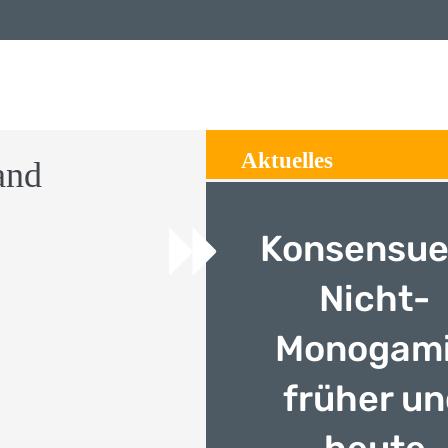
Aktuelles
and
Konsensue
Nicht-
Monogam
früher u