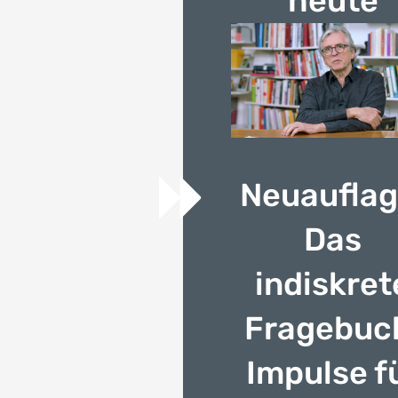
heute
Neuauflag
Das
indiskret
Fragebuc
Impulse f