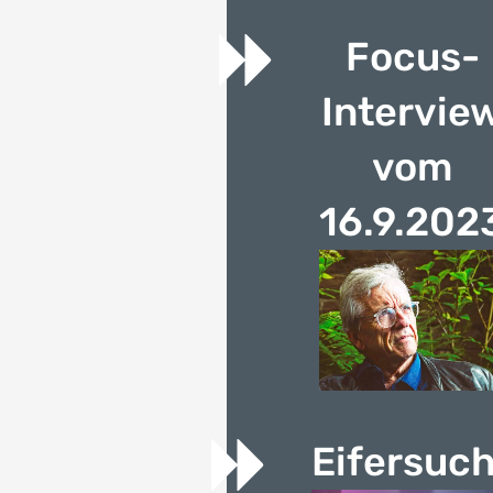
Focus-
Intervie
vom
16.9.202
Eifersuch